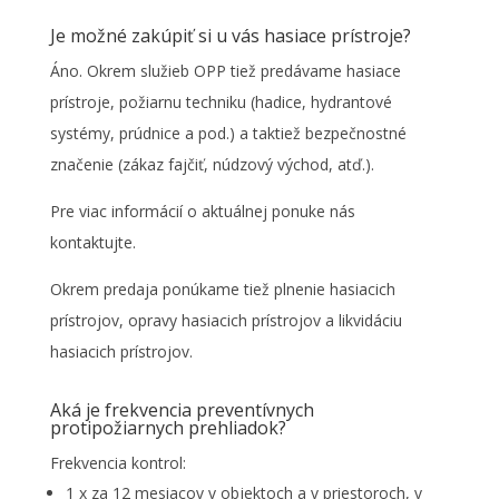
Je možné zakúpiť si u vás hasiace prístroje?
Áno. Okrem služieb OPP tiež predávame hasiace
prístroje, požiarnu techniku (hadice, hydrantové
systémy, prúdnice a pod.) a taktiež bezpečnostné
značenie (zákaz fajčiť, núdzový východ, atď.).
Pre viac informácií o aktuálnej ponuke nás
kontaktujte.
Okrem predaja ponúkame tiež plnenie hasiacich
prístrojov, opravy hasiacich prístrojov a likvidáciu
hasiacich prístrojov.
Aká je frekvencia preventívnych
protipožiarnych prehliadok?
Frekvencia kontrol:
1 x za 12 mesiacov v objektoch a v priestoroch, v