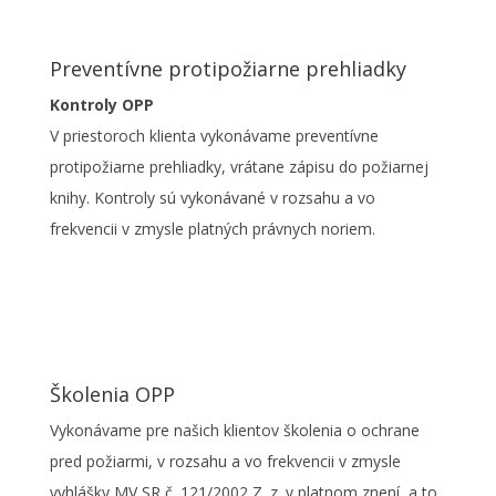
Preventívne protipožiarne prehliadky
Kontroly OPP
V priestoroch klienta vykonávame preventívne
protipožiarne prehliadky, vrátane zápisu do požiarnej
knihy. Kontroly sú vykonávané v rozsahu a vo
frekvencii v zmysle platných právnych noriem.
Školenia OPP
Vykonávame pre našich klientov školenia o ochrane
pred požiarmi, v rozsahu a vo frekvencii v zmysle
vyhlášky MV SR č. 121/2002 Z. z. v platnom znení, a to