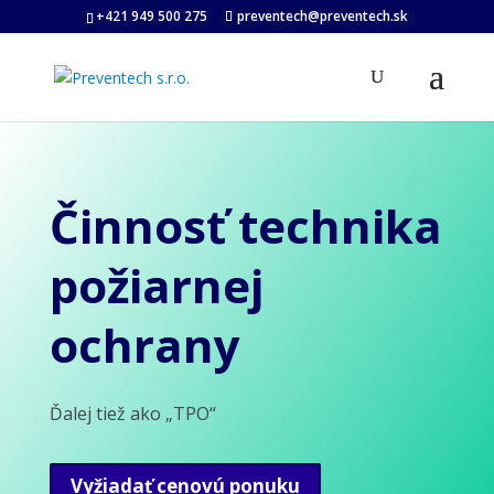
+421 949 500 275
preventech@preventech.sk
Činnosť technika
požiarnej
ochrany
Ďalej tiež ako „TPO“
Vyžiadať cenovú ponuku