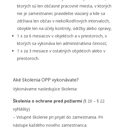
ktorých sú len občasné pracovné miesta, v ktorých
nie je zamestnanec pravidelne viazaný a kde sa
zdržiava len občas v niekoľkodňových intervaloch,
obvykle len na účely kontroly, údržby alebo opravy,
1 x za 6 mesiacov v objektoch a v priestoroch, v
ktorých sa vykonáva len administratívna činnosť,
1 x za 3 mesiace v ostatných objektoch alebo v
priestoroch.
Aké školenia OPP vykonávate?
Vykonávame nasledujúce školenia:
Školenia o ochrane pred požiarmi
(§ 20 – § 22
vyhlášky)
– Vstupné školenie pri prijatí do zamestnania. Pri
nástupe každého nového zamestnanca.